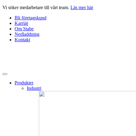
Hoppa
Vi söker medarbetare till vårt team.
Läs mer här
till
Bli företagskund
innehåll
Karriär
Om Stabe
Nedladdning
Kontakt
Produkter
Industri