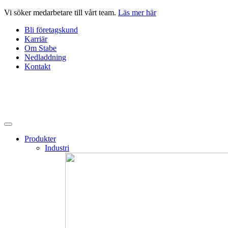
Hoppa
Vi söker medarbetare till vårt team.
Läs mer här
till
Bli företagskund
innehåll
Karriär
Om Stabe
Nedladdning
Kontakt
Produkter
Industri