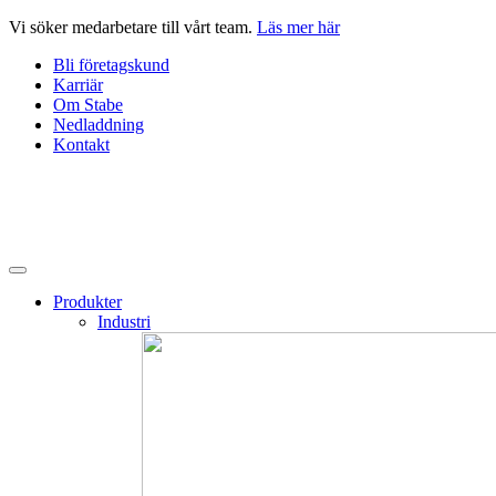
Hoppa
Vi söker medarbetare till vårt team.
Läs mer här
till
Bli företagskund
innehåll
Karriär
Om Stabe
Nedladdning
Kontakt
Produkter
Industri