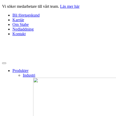
Hoppa
Vi söker medarbetare till vårt team.
Läs mer här
till
Bli företagskund
innehåll
Karriär
Om Stabe
Nedladdning
Kontakt
Produkter
Industri