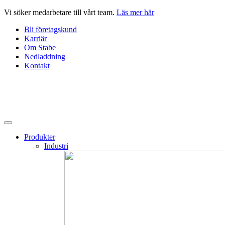
Hoppa
Vi söker medarbetare till vårt team.
Läs mer här
till
Bli företagskund
innehåll
Karriär
Om Stabe
Nedladdning
Kontakt
Produkter
Industri