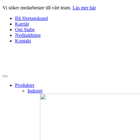
Hoppa
Vi söker medarbetare till vårt team.
Läs mer här
till
Bli företagskund
innehåll
Karriär
Om Stabe
Nedladdning
Kontakt
Produkter
Industri