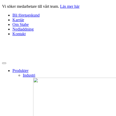
Hoppa
Vi söker medarbetare till vårt team.
Läs mer här
till
Bli företagskund
innehåll
Karriär
Om Stabe
Nedladdning
Kontakt
Produkter
Industri