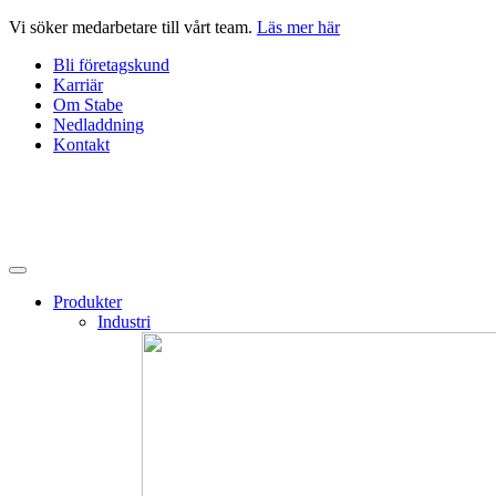
Hoppa
Vi söker medarbetare till vårt team.
Läs mer här
till
Bli företagskund
innehåll
Karriär
Om Stabe
Nedladdning
Kontakt
Produkter
Industri