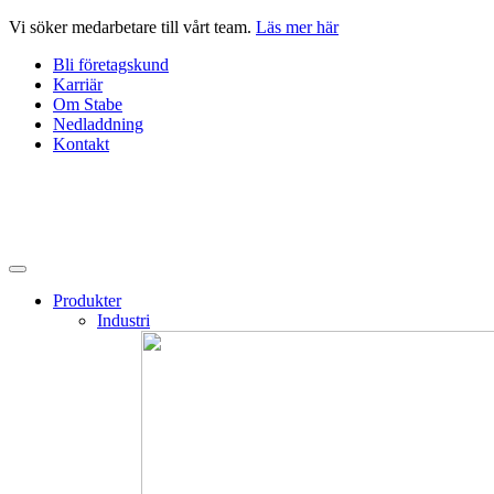
Hoppa
Vi söker medarbetare till vårt team.
Läs mer här
till
Bli företagskund
innehåll
Karriär
Om Stabe
Nedladdning
Kontakt
Produkter
Industri