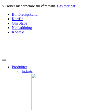
Hoppa
Vi söker medarbetare till vårt team.
Läs mer här
till
Bli företagskund
innehåll
Karriär
Om Stabe
Nedladdning
Kontakt
Produkter
Industri