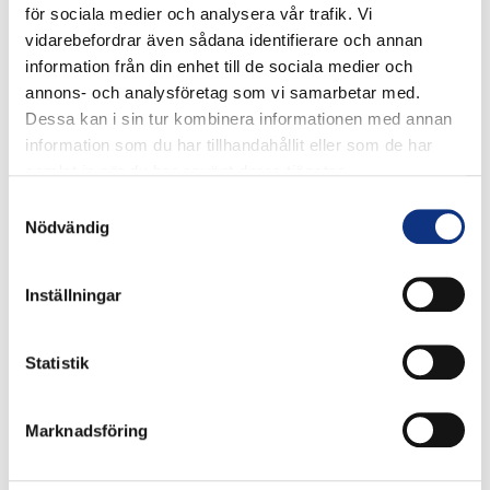
för sociala medier och analysera vår trafik. Vi
vidarebefordrar även sådana identifierare och annan
information från din enhet till de sociala medier och
annons- och analysföretag som vi samarbetar med.
Dessa kan i sin tur kombinera informationen med annan
information som du har tillhandahållit eller som de har
samlat in när du har använt deras tjänster.
Samtyckesval
Nödvändig
Stabes nyhetsbrev
Inställningar
Signa upp dig på vår nyhetsbrev.
Statistik
Marknadsföring
Signa upp
Genom att klicka på “Signa upp” dig bekräftar du