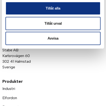
att du godkänner våra
integritetspolicy
Tillåt alla
Tillåt urval
Om företaget
Avvisa
Post- och besöksadress
Stabe AB
Karlsrovägen 60
302 41 Halmstad
Sverige
Produkter
Industri
Elfordon