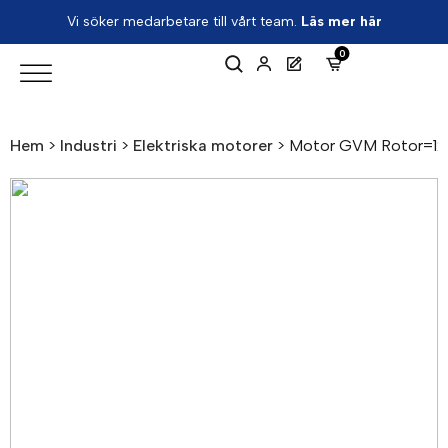
Vi söker medarbetare till vårt team.
Läs mer här
0
Hem
>
Industri
>
Elektriska motorer
>
Motor GVM Rotor=125