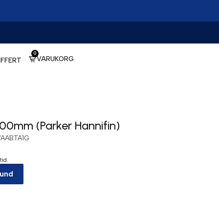
0
VARUKORG
FFERT
0mm (Parker Hannifin)
AABTA1G
tid.
kund