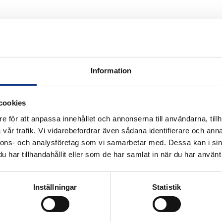
Information
cookies
e för att anpassa innehållet och annonserna till användarna, tillh
vår trafik. Vi vidarebefordrar även sådana identifierare och anna
nnons- och analysföretag som vi samarbetar med. Dessa kan i sin
k för industriautomation. Vi är stolta
har tillhandahållit eller som de har samlat in när du har använt 
r Hannifin och certifierad distributör
Inställningar
Statistik
Alla priser visas i SEK. Stabe innehar