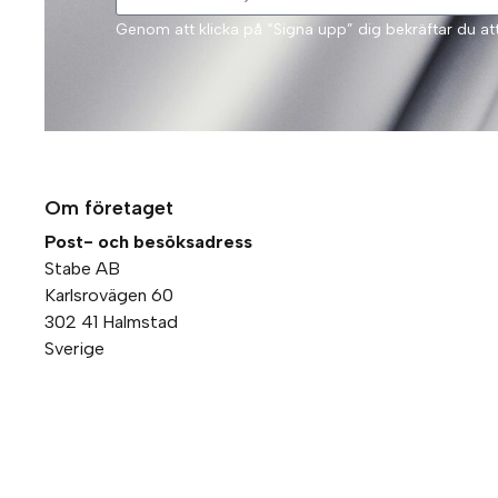
Genom att klicka på “Signa upp” dig bekräftar du a
Om företaget
Post- och besöksadress
Stabe AB
Karlsrovägen 60
302 41 Halmstad
Sverige