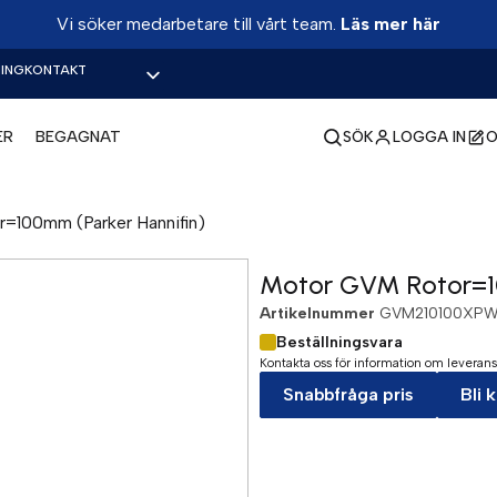
Vi söker medarbetare till vårt team.
Läs mer här
ING
KONTAKT
ER
BEGAGNAT
SÖK
LOGGA IN
O
100mm (Parker Hannifin)
Motor GVM Rotor=10
Artikelnummer
GVM210100XPW
Beställningsvara
Kontakta oss för information om leverans
Snabbfråga pris
Bli 