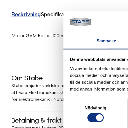
Beskrivning
Specifikationer
Motor GVM Rotor=100mm (Parker Hannifin)
Samtycke
Denna webbplats använder 
Vi använder enhetsidentifierar
sociala medier och analysera 
Om Stabe
till de sociala medier och a
Stabe erbjuder världsledande elektromekanik och pneumati
med annan information som du 
att vara Elektromekaniskt Teknisk Center (EMTC) för Parke
för Elektromekanik i Norden. Mer om Stabe
Samtyckesval
Nödvändig
Betalning & frakt
Betalning mot faktura, 30 dagar. Fraktkostnad tillkommer. 