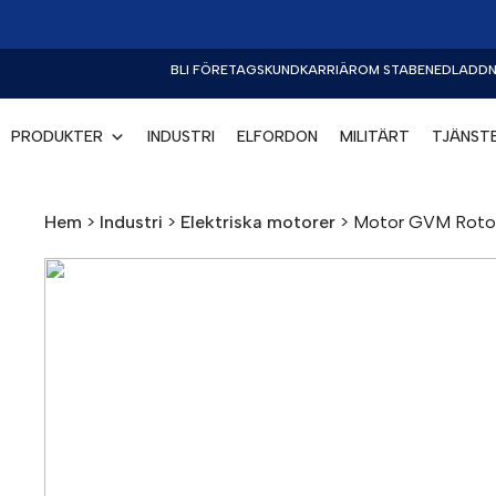
BLI FÖRETAGSKUND
KARRIÄR
OM STABE
NEDLADDN
PRODUKTER
INDUSTRI
ELFORDON
MILITÄRT
TJÄNST
Hem
>
Industri
>
Elektriska motorer
>
Motor GVM Rotor=