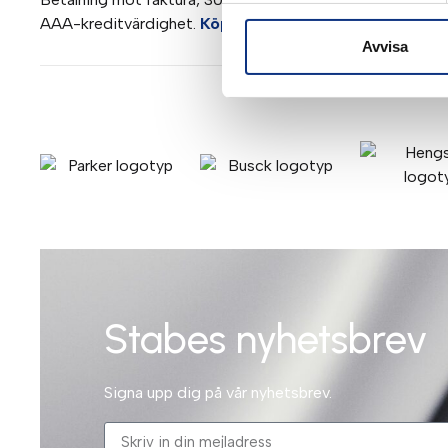
AAA-kreditvärdighet.
Köpvillkor
.
Avvisa
Stabes nyhetsbrev
Signa upp dig på vår nyhetsbrev.