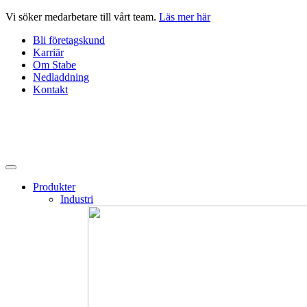
Hoppa
Vi söker medarbetare till vårt team.
Läs mer här
till
Bli företagskund
innehåll
Karriär
Om Stabe
Nedladdning
Kontakt
Produkter
Industri