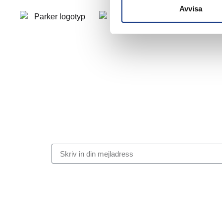
Avvisa
Stabes nyhetsbrev
Signa upp dig på vår nyhetsbrev.
Genom att klicka på “Signa upp” dig bekräftar du att