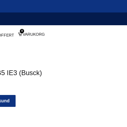
0
VARUKORG
OFFERT
B5 IE3 (Busck)
 kund