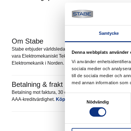
Samtycke
Om Stabe
Stabe erbjuder världsledande elektromekanik och pneumatik
Denna webbplats använder 
vara Elektromekaniskt Teknisk Center (EMTC) för Parker Han
Vi använder enhetsidentifierar
Elektromekanik i Norden. Mer om Stabe
sociala medier och analysera 
till de sociala medier och a
med annan information som du 
Betalning & frakt
Betalning mot faktura, 30 dagar. Fraktkostnad tillkommer. 
Samtyckesval
AAA-kreditvärdighet.
Köpvillkor
.
Nödvändig