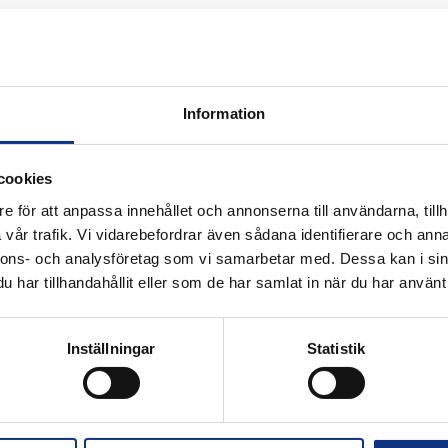
Information
 för industriautomation. Vi är stolta att
cookies
nifin och certifierad distributör för
e för att anpassa innehållet och annonserna till användarna, tillh
vår trafik. Vi vidarebefordrar även sådana identifierare och anna
nnons- och analysföretag som vi samarbetar med. Dessa kan i sin
har tillhandahållit eller som de har samlat in när du har använt 
Alla priser visas i SEK. Stabe innehar
Inställningar
Statistik