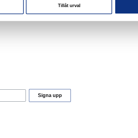
Tillåt urval
Signa upp
 du godkänner våra
integritetspolicy