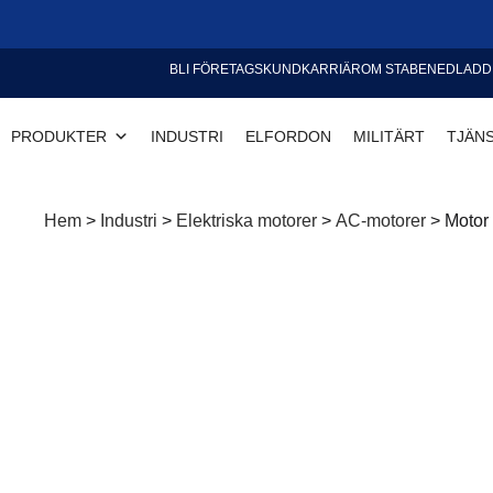
BLI FÖRETAGSKUND
KARRIÄR
OM STABE
NEDLADD
PRODUKTER
INDUSTRI
ELFORDON
MILITÄRT
TJÄN
Hem
>
Industri
>
Elektriska motorer
>
AC-motorer
>
Motor