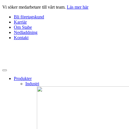
Hoppa
Vi söker medarbetare till vårt team.
Läs mer här
till
Bli företagskund
innehåll
Karriär
Om Stabe
Nedladdning
Kontakt
Produkter
Industri