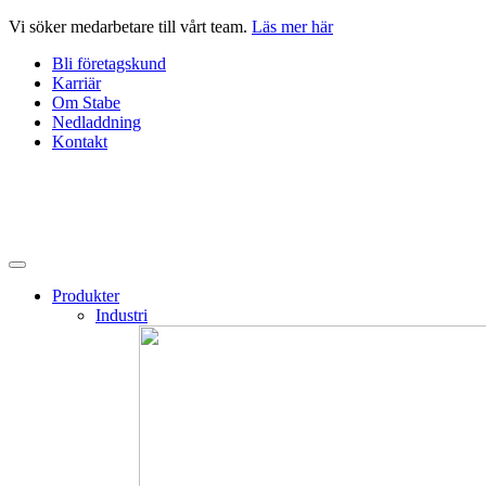
Hoppa
Vi söker medarbetare till vårt team.
Läs mer här
till
Bli företagskund
innehåll
Karriär
Om Stabe
Nedladdning
Kontakt
Produkter
Industri