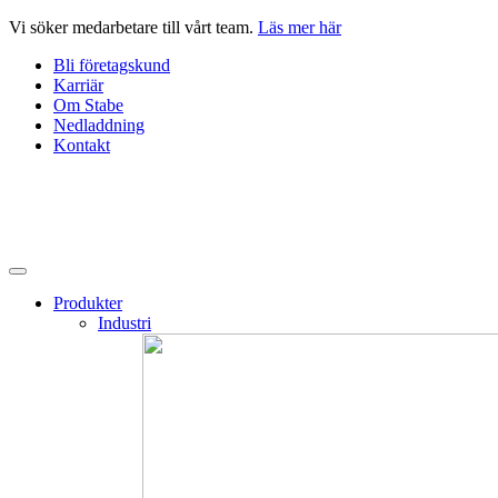
Hoppa
Vi söker medarbetare till vårt team.
Läs mer här
till
Bli företagskund
innehåll
Karriär
Om Stabe
Nedladdning
Kontakt
Produkter
Industri