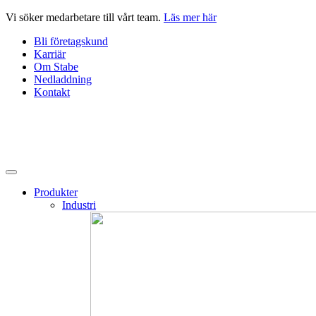
Hoppa
Vi söker medarbetare till vårt team.
Läs mer här
till
Bli företagskund
innehåll
Karriär
Om Stabe
Nedladdning
Kontakt
Produkter
Industri