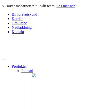
Hoppa
Vi söker medarbetare till vårt team.
Läs mer här
till
Bli företagskund
innehåll
Karriär
Om Stabe
Nedladdning
Kontakt
Produkter
Industri