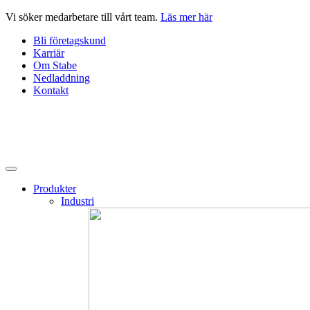
Hoppa
Vi söker medarbetare till vårt team.
Läs mer här
till
Bli företagskund
innehåll
Karriär
Om Stabe
Nedladdning
Kontakt
Produkter
Industri