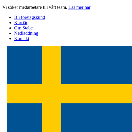
Hoppa
Vi söker medarbetare till vårt team.
Läs mer här
till
Bli företagskund
innehåll
Karriär
Om Stabe
Nedladdning
Kontakt