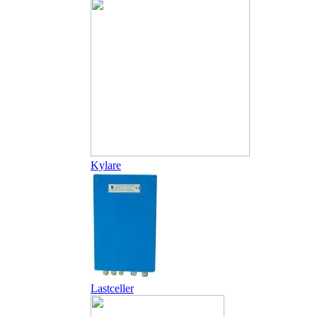
Kylare
Lastceller