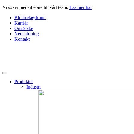
Hoppa
Vi söker medarbetare till vårt team.
Läs mer här
till
Bli företagskund
innehåll
Karriär
Om Stabe
Nedladdning
Kontakt
Produkter
Industri