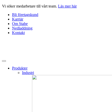
Hoppa
Vi söker medarbetare till vårt team.
Läs mer här
till
Bli företagskund
innehåll
Karriär
Om Stabe
Nedladdning
Kontakt
Produkter
Industri