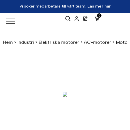
Vi söker medarbetare till vårt team.
Läs mer här
0
Hem
>
Industri
>
Elektriska motorer
>
AC-motorer
>
Motor