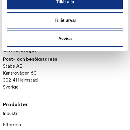
Genom att klicka på “Signa upp” dig bekräftar du
Tillåt alla
att du godkänner våra
integritetspolicy
Tillåt urval
Avvisa
Om företaget
Post- och besöksadress
Stabe AB
Karlsrovägen 60
302 41 Halmstad
Sverige
Produkter
Industri
Elfordon