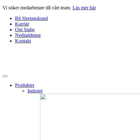
Hoppa
Vi söker medarbetare till vårt team.
Läs mer här
till
Bli företagskund
innehåll
Karriär
Om Stabe
Nedladdning
Kontakt
Produkter
Industri