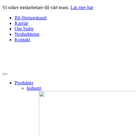
Hoppa
Vi söker medarbetare till vårt team.
Läs mer här
till
Bli företagskund
innehåll
Karriär
Om Stabe
Nedladdning
Kontakt
Produkter
Industri