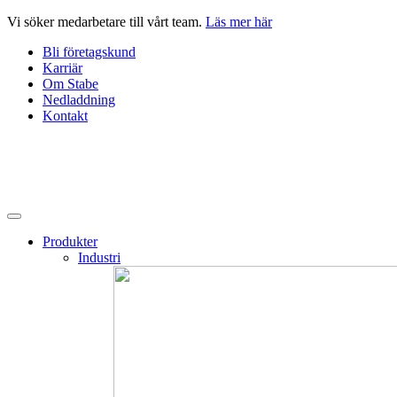
Hoppa
Vi söker medarbetare till vårt team.
Läs mer här
till
Bli företagskund
innehåll
Karriär
Om Stabe
Nedladdning
Kontakt
Produkter
Industri