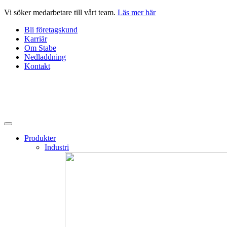
Hoppa
Vi söker medarbetare till vårt team.
Läs mer här
till
Bli företagskund
innehåll
Karriär
Om Stabe
Nedladdning
Kontakt
Produkter
Industri