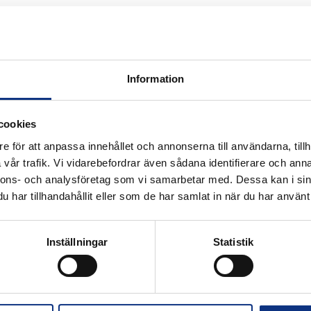
Information
k för industriautomation. Vi är stolta
cookies
r Hannifin och certifierad distributör
e för att anpassa innehållet och annonserna till användarna, tillh
vår trafik. Vi vidarebefordrar även sådana identifierare och anna
nnons- och analysföretag som vi samarbetar med. Dessa kan i sin
har tillhandahållit eller som de har samlat in när du har använt 
Alla priser visas i SEK. Stabe innehar
Inställningar
Statistik