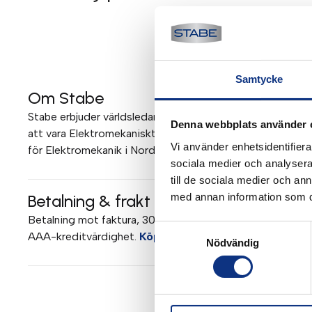
Samtycke
Om Stabe
Stabe erbjuder världsledande elektromekanik och pneumati
Denna webbplats använder 
att vara Elektromekaniskt Teknisk Center (EMTC) för Parke
Vi använder enhetsidentifierar
för Elektromekanik i Norden. Mer om Stabe
sociala medier och analysera 
till de sociala medier och a
med annan information som du 
Betalning & frakt
Betalning mot faktura, 30 dagar. Fraktkostnad tillkommer. 
Samtyckesval
AAA-kreditvärdighet.
Köpvillkor
.
Nödvändig