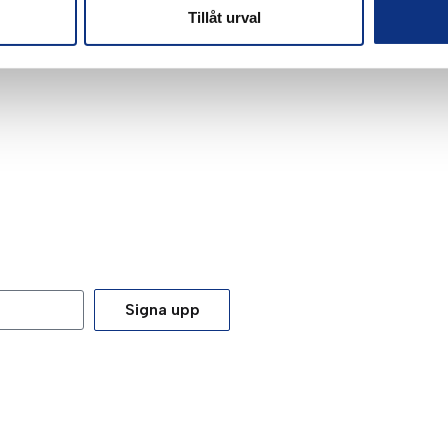
Tillåt urval
Signa upp
tt du godkänner våra
integritetspolicy