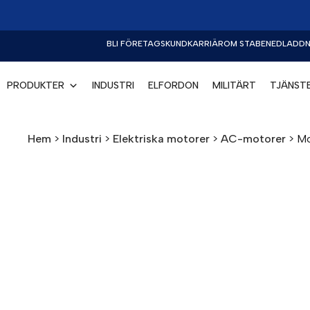
BLI FÖRETAGSKUND
KARRIÄR
OM STABE
NEDLADDN
PRODUKTER
INDUSTRI
ELFORDON
MILITÄRT
TJÄNST
Hem
>
Industri
>
Elektriska motorer
>
AC-motorer
>
Mo