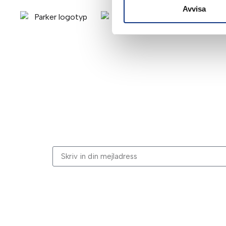
Avvisa
Stabes nyhetsbrev
Signa upp dig på vår nyhetsbrev.
Genom att klicka på “Signa upp” dig bekräftar du a