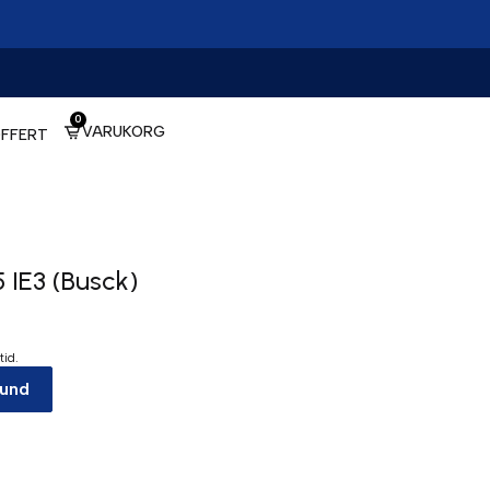
0
VARUKORG
FFERT
 IE3 (Busck)
tid.
kund