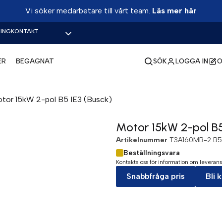
Vi söker medarbetare till vårt team.
Läs mer här
ING
KONTAKT
ER
BEGAGNAT
SÖK
LOGGA IN
O
tor 15kW 2-pol B5 IE3 (Busck)
Motor 15kW 2-pol B5
Artikelnummer
T3A160MB-2 B5
Beställningsvara
Kontakta oss för information om leverans
Snabbfråga pris
Bli 