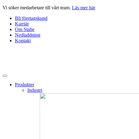
Hoppa
Vi söker medarbetare till vårt team.
Läs mer här
till
Bli företagskund
innehåll
Karriär
Om Stabe
Nedladdning
Kontakt
Produkter
Industri