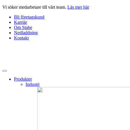
Hoppa
Vi söker medarbetare till vårt team.
Läs mer här
till
Bli företagskund
innehåll
Karriär
Om Stabe
Nedladdning
Kontakt
Produkter
Industri