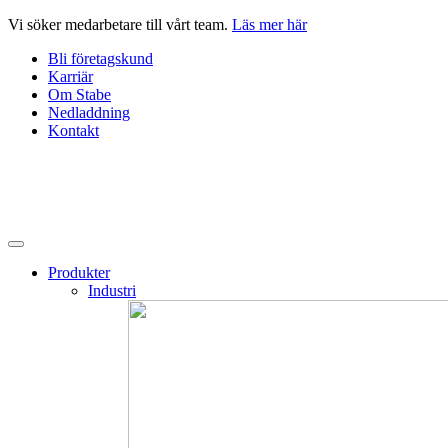
Hoppa
Vi söker medarbetare till vårt team.
Läs mer här
till
Bli företagskund
innehåll
Karriär
Om Stabe
Nedladdning
Kontakt
Produkter
Industri