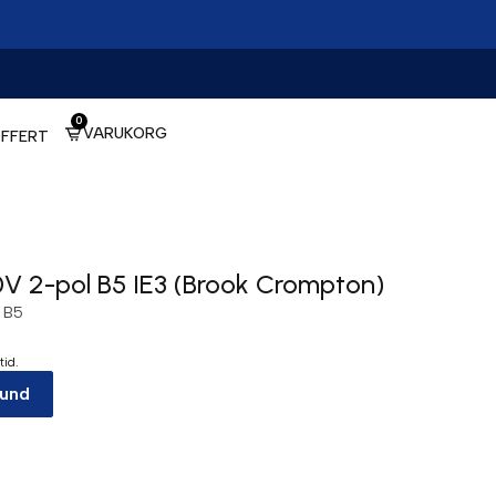
0
VARUKORG
FFERT
V 2-pol B5 IE3 (Brook Crompton)
 B5
tid.
kund