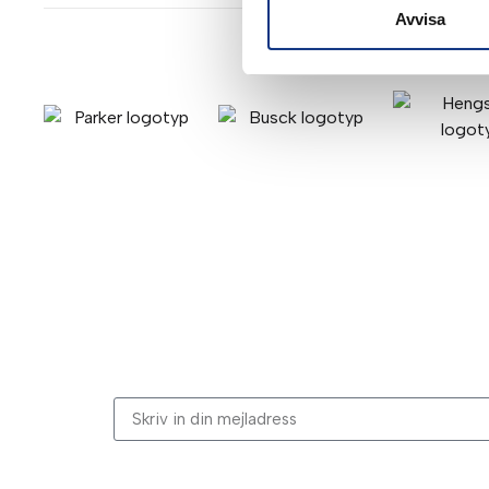
Avvisa
Stabes nyhetsbrev
Signa upp dig på vår nyhetsbrev.
Genom att klicka på “Signa upp” dig bekräftar du a