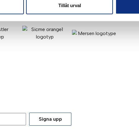
Tillåt urval
Signa upp
tt du godkänner våra
integritetspolicy