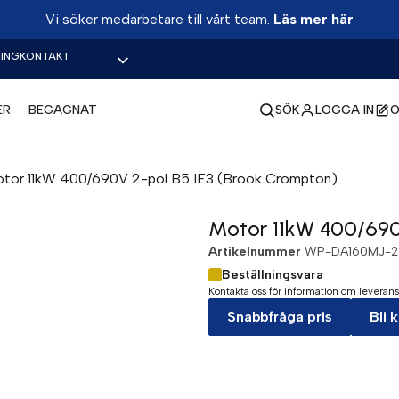
Vi söker medarbetare till vårt team.
Läs mer här
ING
KONTAKT
ER
BEGAGNAT
SÖK
LOGGA IN
O
tor 11kW 400/690V 2-pol B5 IE3 (Brook Crompton)
Motor 11kW 400/690
Artikelnummer
WP-DA160MJ-2
Beställningsvara
Kontakta oss för information om leverans
Snabbfråga pris
Bli 