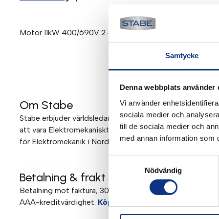
Motor 11kW 400/690V 2-pol B5 IE3 (Brook Crompton)
Samtycke
Denna webbplats använder 
Om Stabe
Vi använder enhetsidentifierar
sociala medier och analysera 
Stabe erbjuder världsledande elektromekanik och pneumati
till de sociala medier och a
att vara Elektromekaniskt Teknisk Center (EMTC) för Parke
med annan information som du 
för Elektromekanik i Norden. Mer om Stabe
Samtyckesval
Nödvändig
Betalning & frakt
Betalning mot faktura, 30 dagar. Fraktkostnad tillkommer. 
AAA-kreditvärdighet.
Köpvillkor
.