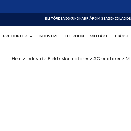
BLI FÖRETAGSKUND
KARRIÄR
OM STABE
NEDLADDN
PRODUKTER
INDUSTRI
ELFORDON
MILITÄRT
TJÄNST
Hem
>
Industri
>
Elektriska motorer
>
AC-motorer
>
Mo