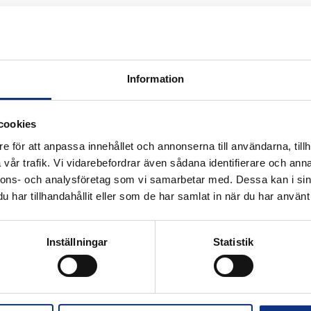
Information
cookies
e för att anpassa innehållet och annonserna till användarna, tillh
vår trafik. Vi vidarebefordrar även sådana identifierare och anna
k för industriautomation. Vi är stolta
nnons- och analysföretag som vi samarbetar med. Dessa kan i sin
r Hannifin och certifierad distributör
har tillhandahållit eller som de har samlat in när du har använt 
Inställningar
Statistik
Alla priser visas i SEK. Stabe innehar