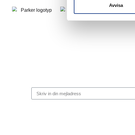
Avvisa
Stabes nyhetsbrev
Signa upp dig på vår nyhetsbrev.
Genom att klicka på “Signa upp” dig bekräftar du att