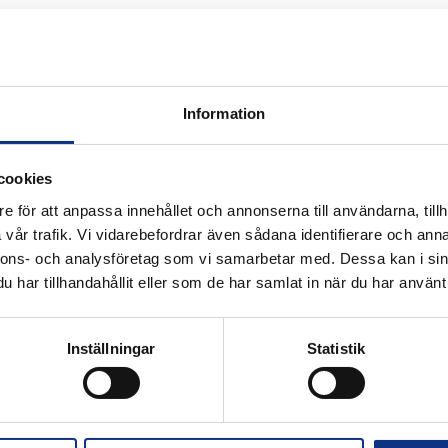
Information
 för industriautomation. Vi är stolta att
cookies
nifin och certifierad distributör för
e för att anpassa innehållet och annonserna till användarna, tillh
vår trafik. Vi vidarebefordrar även sådana identifierare och anna
nnons- och analysföretag som vi samarbetar med. Dessa kan i sin
har tillhandahållit eller som de har samlat in när du har använt 
Alla priser visas i SEK. Stabe innehar
Inställningar
Statistik