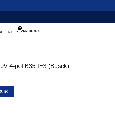
0
VARUKORG
OFFERT
0V 4-pol B35 IE3 (Busck)
 kund