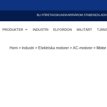
BLI FÖRETAGSKUND
KARRIÄR
OM STABE
NEDLADD
PRODUKTER
INDUSTRI
ELFORDON
MILITÄRT
TJÄN
Hem
>
Industri
>
Elektriska motorer
>
AC-motorer
>
Motor