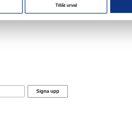
Tillåt urval
Signa upp
 du godkänner våra
integritetspolicy