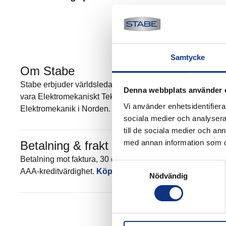
Samtycke
Om Stabe
Stabe erbjuder världsledande elektromekanik och pneumatik
Denna webbplats använder 
vara Elektromekaniskt Teknisk Center (EMTC) för Parker Han
Vi använder enhetsidentifierar
Elektromekanik i Norden. Mer om Stabe
sociala medier och analysera 
till de sociala medier och a
med annan information som du 
Betalning & frakt
Betalning mot faktura, 30 dagar. Fraktkostnad tillkommer. 
Samtyckesval
AAA-kreditvärdighet.
Köpvillkor
.
Nödvändig