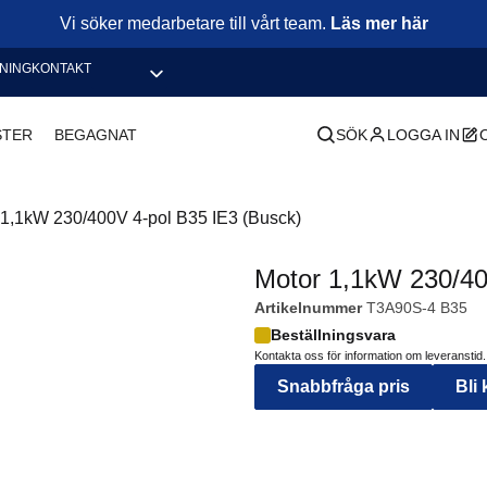
Vi söker medarbetare till vårt team.
Läs mer här
NING
KONTAKT
STER
BEGAGNAT
SÖK
LOGGA IN
 1,1kW 230/400V 4-pol B35 IE3 (Busck)
Motor 1,1kW 230/40
Artikelnummer
T3A90S-4 B35
Beställningsvara
Kontakta oss för information om leveranstid.
Snabbfråga pris
Bli