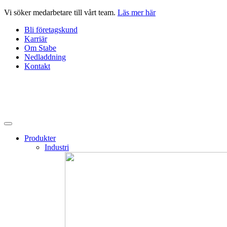
Hoppa
Vi söker medarbetare till vårt team.
Läs mer här
till
Bli företagskund
innehåll
Karriär
Om Stabe
Nedladdning
Kontakt
Produkter
Industri