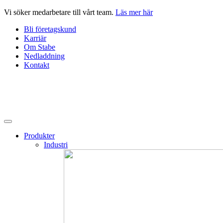
Hoppa
Vi söker medarbetare till vårt team.
Läs mer här
till
Bli företagskund
innehåll
Karriär
Om Stabe
Nedladdning
Kontakt
Produkter
Industri