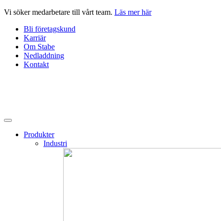
Hoppa
Vi söker medarbetare till vårt team.
Läs mer här
till
Bli företagskund
innehåll
Karriär
Om Stabe
Nedladdning
Kontakt
Produkter
Industri