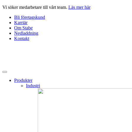
Hoppa
Vi söker medarbetare till vårt team.
Läs mer här
till
Bli företagskund
innehåll
Karriär
Om Stabe
Nedladdning
Kontakt
Produkter
Industri