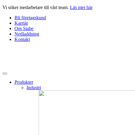
Hoppa
Vi söker medarbetare till vårt team.
Läs mer här
till
Bli företagskund
innehåll
Karriär
Om Stabe
Nedladdning
Kontakt
Produkter
Industri