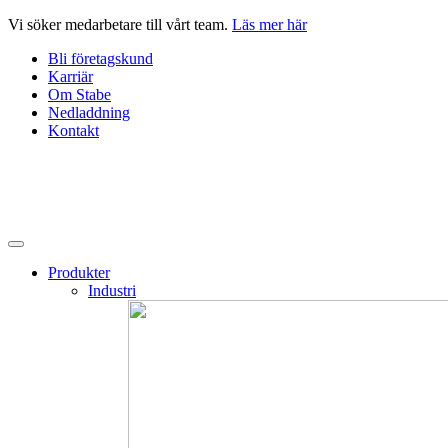
Hoppa
Vi söker medarbetare till vårt team.
Läs mer här
till
Bli företagskund
innehåll
Karriär
Om Stabe
Nedladdning
Kontakt
Produkter
Industri