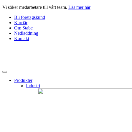
Hoppa
Vi söker medarbetare till vårt team.
Läs mer här
till
Bli företagskund
innehåll
Karriär
Om Stabe
Nedladdning
Kontakt
Produkter
Industri