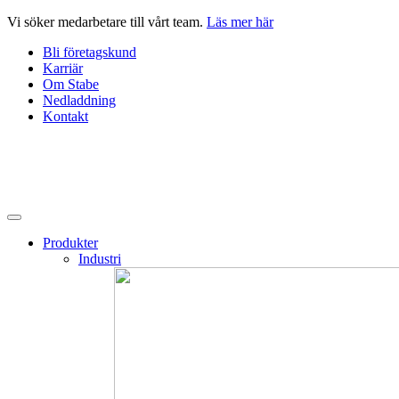
Hoppa
Vi söker medarbetare till vårt team.
Läs mer här
till
Bli företagskund
innehåll
Karriär
Om Stabe
Nedladdning
Kontakt
Produkter
Industri