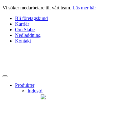
Hoppa
Vi söker medarbetare till vårt team.
Läs mer här
till
Bli företagskund
innehåll
Karriär
Om Stabe
Nedladdning
Kontakt
Produkter
Industri