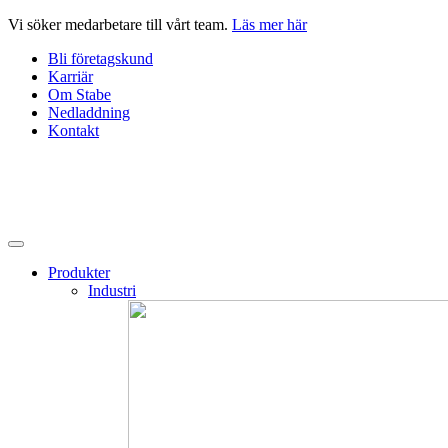
Hoppa
Vi söker medarbetare till vårt team.
Läs mer här
till
Bli företagskund
innehåll
Karriär
Om Stabe
Nedladdning
Kontakt
Produkter
Industri