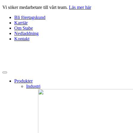
Hoppa
Vi söker medarbetare till vårt team.
Läs mer här
till
Bli företagskund
innehåll
Karriär
Om Stabe
Nedladdning
Kontakt
Produkter
Industri