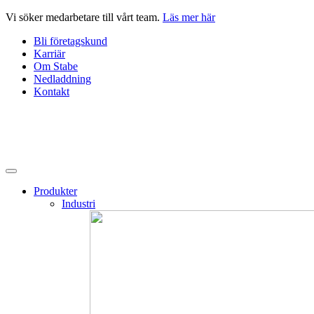
Hoppa
Vi söker medarbetare till vårt team.
Läs mer här
till
Bli företagskund
innehåll
Karriär
Om Stabe
Nedladdning
Kontakt
Produkter
Industri