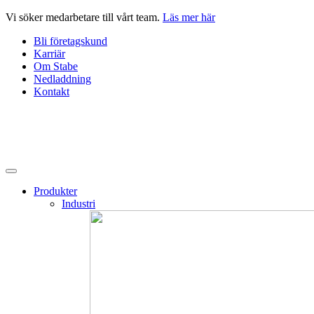
Hoppa
Vi söker medarbetare till vårt team.
Läs mer här
till
Bli företagskund
innehåll
Karriär
Om Stabe
Nedladdning
Kontakt
Produkter
Industri