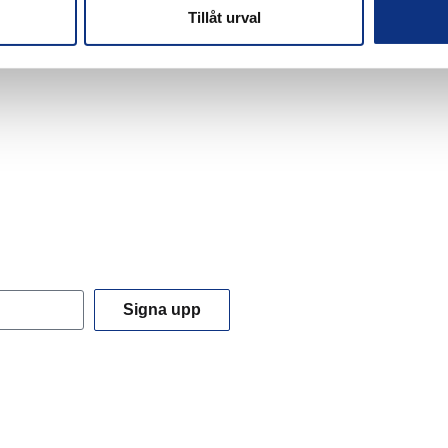
Tillåt urval
Signa upp
 du godkänner våra
integritetspolicy