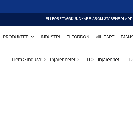
BLI FÖRETAGSKUND
KARRIÄR
OM STABE
NEDLADD
PRODUKTER
INDUSTRI
ELFORDON
MILITÄRT
TJÄN
Hem
>
Industri
>
Linjärenheter
>
ETH
>
Linjärenhet ETH 