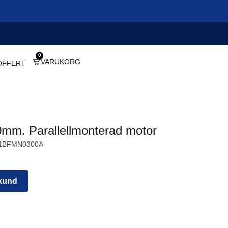
0
VARUKORG
OFFERT
0mm. Parallellmonterad motor
1BFMN0300A
 kund