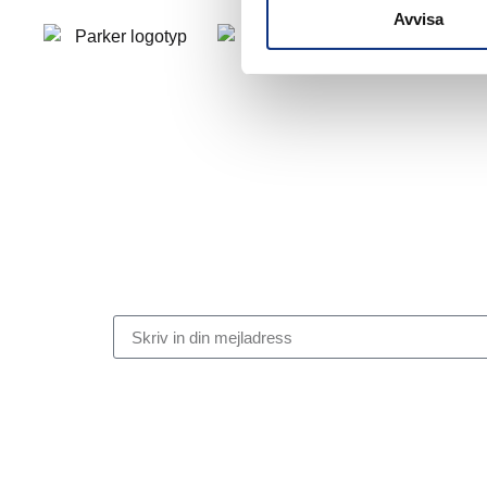
Avvisa
Stabes nyhetsbrev
Signa upp dig på vår nyhetsbrev.
Genom att klicka på “Signa upp” dig bekräftar du att