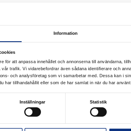
Information
 för industriautomation. Vi är stolta att
cookies
nifin och certifierad distributör för
e för att anpassa innehållet och annonserna till användarna, tillh
vår trafik. Vi vidarebefordrar även sådana identifierare och anna
nnons- och analysföretag som vi samarbetar med. Dessa kan i sin
har tillhandahållit eller som de har samlat in när du har använt 
Alla priser visas i SEK. Stabe innehar
Inställningar
Statistik