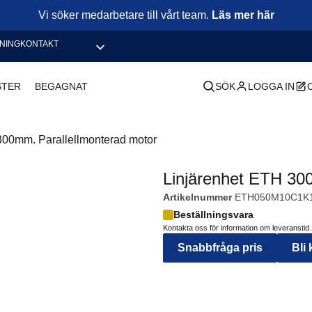
Vi söker medarbetare till vårt team.
Läs mer här
NING
KONTAKT
STER
BEGAGNAT
SÖK
LOGGA IN
300mm. Parallellmonterad motor
Linjärenhet ETH 30
Artikelnummer
ETH050M10C1K
Beställningsvara
Kontakta oss för information om leveranstid.
Snabbfråga pris
Bli