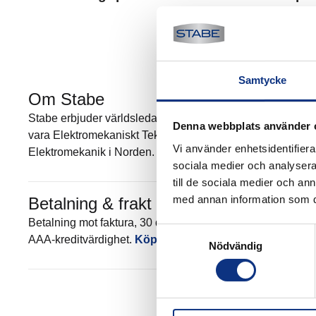
Samtycke
Om Stabe
Stabe erbjuder världsledande elektromekanik och pneumatik
Denna webbplats använder 
vara Elektromekaniskt Teknisk Center (EMTC) för Parker Han
Vi använder enhetsidentifierar
Elektromekanik i Norden. Mer om Stabe
sociala medier och analysera 
till de sociala medier och a
med annan information som du 
Betalning & frakt
Betalning mot faktura, 30 dagar. Fraktkostnad tillkommer. 
Samtyckesval
AAA-kreditvärdighet.
Köpvillkor
.
Nödvändig