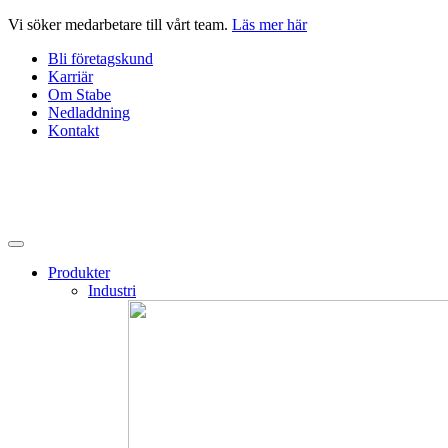
Hoppa
Vi söker medarbetare till vårt team.
Läs mer här
till
Bli företagskund
innehåll
Karriär
Om Stabe
Nedladdning
Kontakt
Produkter
Industri