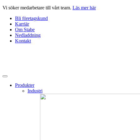
Hoppa
Vi söker medarbetare till vårt team.
Läs mer här
till
Bli företagskund
innehåll
Karriär
Om Stabe
Nedladdning
Kontakt
Produkter
Industri